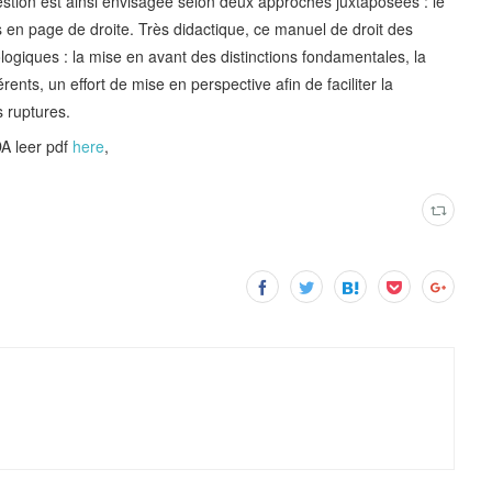
stion est ainsi envisagée selon deux approches juxtaposées : le
en page de droite. Très didactique, ce manuel de droit des
logiques : la mise en avant des distinctions fondamentales, la
nts, un effort de mise en perspective afin de faciliter la
s ruptures.
 leer pdf
here
,