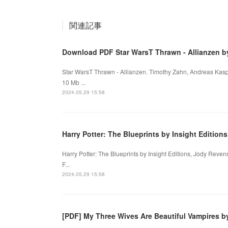
関連記事
Download PDF Star WarsT Thrawn - Allianzen b
Star WarsT Thrawn - Allianzen. Timothy Zahn, Andreas Kas
10 Mb ...
2024.05.29 15:58
Harry Potter: The Blueprints by Insight Editi
Harry Potter: The Blueprints by Insight Editions, Jody Reve
F...
2024.05.29 15:58
[PDF] My Three Wives Are Beautiful Vampires b