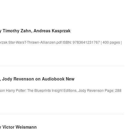
y Timothy Zahn, Andreas Kasprzak
przak Star-WarsT-Thrawn-Allianzen.pdf ISBN: 9783641231767 | 400 pages |
ons, Jody Revenson on Audiobook New
nson Harry Potter: The Blueprints Insight Editions, Jody Revenson Page: 288
y Victor Weismann