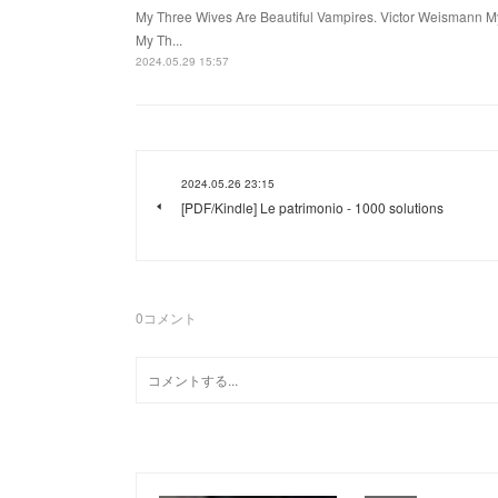
My Three Wives Are Beautiful Vampires. Victor Weismann M
My Th...
2024.05.29 15:57
2024.05.26 23:15
[PDF/Kindle] Le patrimonio - 1000 solutions
0
コメント